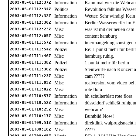
2003-05-01T12:37Z
Information
Kann mal wer die Webcam
2003-05-01T12:34Z
Politics
Revolution fällt ins Wasse
2003-05-01T12:32Z
Information
Wetter: Sehr windig! Kei
2003-05-01T12:30Z
Information
Berlin: Wasserwerfer im Ei
2003-05-01T12:23Z
Misc
was ist mit der neuen cam
2003-05-01T12:05Z
Misc
content hamburg
2003-05-01T11:57Z
Information
in ermangelung sonstigen 
2003-05-01T11:54Z
Polizei
Re: 1 punkt mehr für berli
2003-05-01T11:46Z
Misc
hamburg ruhig.
2003-05-01T11:38Z
Polizei
1 punkt mehr für berlin
2003-05-01T11:30Z
Polizei
Steinwürfe nach Konzert a
2003-05-01T11:23Z
Misc
cam ?????
2003-05-01T11:03Z
Misc
realversion vom video bei
2003-05-01T11:02Z
Misc
rote flora
2003-05-01T10:57Z
Information
hh schulterblatt rote flora
2003-05-01T10:52Z
Information
düsseldorf schließt ruhig 
2003-05-01T10:25Z
Misc
webcam?
2003-05-01T10:17Z
Misc
Buntbild Now!
2003-05-01T09:51Z
Information
direktlink walprugisnacht 
2003-05-01T09:18Z
Misc
?????
2003-05-01T08:45Z