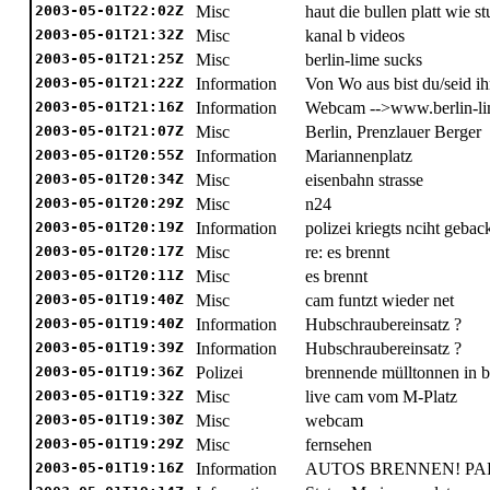
2003-05-01T22:02Z
Misc
haut die bullen platt wie st
2003-05-01T21:32Z
Misc
kanal b videos
2003-05-01T21:25Z
Misc
berlin-lime sucks
2003-05-01T21:22Z
Information
Von Wo aus bist du/seid ih
2003-05-01T21:16Z
Information
Webcam -->www.berlin-li
2003-05-01T21:07Z
Misc
Berlin, Prenzlauer Berger
2003-05-01T20:55Z
Information
Mariannenplatz
2003-05-01T20:34Z
Misc
eisenbahn strasse
2003-05-01T20:29Z
Misc
n24
2003-05-01T20:19Z
Information
polizei kriegts nciht gebac
2003-05-01T20:17Z
Misc
re: es brennt
2003-05-01T20:11Z
Misc
es brennt
2003-05-01T19:40Z
Misc
cam funtzt wieder net
2003-05-01T19:40Z
Information
Hubschraubereinsatz ?
2003-05-01T19:39Z
Information
Hubschraubereinsatz ?
2003-05-01T19:36Z
Polizei
brennende mülltonnen in
2003-05-01T19:32Z
Misc
live cam vom M-Platz
2003-05-01T19:30Z
Misc
webcam
2003-05-01T19:29Z
Misc
fernsehen
2003-05-01T19:16Z
Information
AUTOS BRENNEN! PARK B