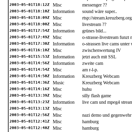
2003-05-01T18:12Z
Misc
messenger ??
2003-05-01T18:10Z
Information
sound wäre super..
2003-05-01T18:09Z
Misc
rtsp://stream.kreuzberg.org
2003-05-01T18:00Z
Misc
livestream ??
2003-05-01T17:54Z
Information
grünes bild...
2003-05-01T17:49Z
Misc
o-strasse-livestream funzt 
2003-05-01T17:30Z
Information
o-strassen live cams unte
2003-05-01T16:10Z
Misc
zwischenwertung IV
2003-05-01T15:53Z
Information
jetzt auch mit SSL
2003-05-01T14:56Z
Information
zweite cam
2003-05-01T14:54Z
Misc
am r-l-p.
2003-05-01T14:50Z
Information
Kreuzberg Webcam
2003-05-01T14:36Z
Music
Kreuzberg Webcam
2003-05-01T14:16Z
Misc
huhu
2003-05-01T13:39Z
Misc
silly flash game
2003-05-01T13:23Z
Information
live cam und mpeg4 strea
2003-05-01T13:13Z
Misc
2003-05-01T12:56Z
Misc
nazi demo und gegenwehr
2003-05-01T12:41Z
Misc
hamburg
2003-05-01T12:40Z
Misc
hamburg