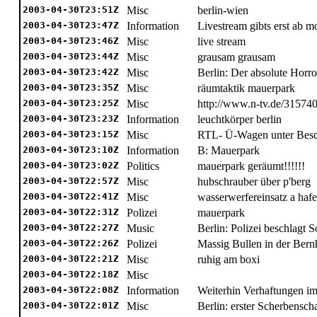
2003-04-30T23:51Z
Misc
berlin-wien
2003-04-30T23:47Z
Information
Livestream gibts erst ab m
2003-04-30T23:46Z
Misc
live stream
2003-04-30T23:44Z
Misc
grausam grausam
2003-04-30T23:42Z
Misc
Berlin: Der absolute Horror!
2003-04-30T23:35Z
Misc
räumtaktik mauerpark
2003-04-30T23:25Z
Misc
http://www.n-tv.de/31574
2003-04-30T23:23Z
Information
leuchtkörper berlin
2003-04-30T23:15Z
Misc
RTL- Ü-Wagen unter Bes
2003-04-30T23:10Z
Information
B: Mauerpark
2003-04-30T23:02Z
Politics
mauerpark geräumt!!!!!!
2003-04-30T22:57Z
Misc
hubschrauber über p'berg
2003-04-30T22:41Z
Misc
wasserwerfereinsatz a haf
2003-04-30T22:31Z
Polizei
mauerpark
2003-04-30T22:27Z
Music
Berlin: Polizei beschlagt
2003-04-30T22:26Z
Polizei
Massig Bullen in der Ber
2003-04-30T22:21Z
Misc
ruhig am boxi
2003-04-30T22:18Z
Misc
2003-04-30T22:08Z
Information
Weiterhin Verhaftungen im
2003-04-30T22:01Z
Misc
Berlin: erster Scherbensch