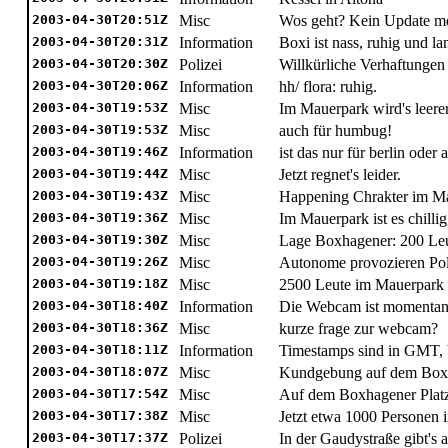
2003-04-30T20:51Z
Misc
Wos geht? Kein Update m
2003-04-30T20:31Z
Information
Boxi ist nass, ruhig und l
2003-04-30T20:30Z
Polizei
Willkürliche Verhaftungen
2003-04-30T20:06Z
Information
hh/ flora: ruhig.
2003-04-30T19:53Z
Misc
Im Mauerpark wird's leerer
2003-04-30T19:53Z
Misc
auch für humbug!
2003-04-30T19:46Z
Information
ist das nur für berlin oder
2003-04-30T19:44Z
Misc
Jetzt regnet's leider.
2003-04-30T19:43Z
Misc
Happening Chrakter im M
2003-04-30T19:36Z
Misc
Im Mauerpark ist es chillig
2003-04-30T19:30Z
Misc
Lage Boxhagener: 200 Leut
2003-04-30T19:26Z
Misc
Autonome provozieren Pol
2003-04-30T19:18Z
Misc
2500 Leute im Mauerpark
2003-04-30T18:40Z
Information
Die Webcam ist momentan 
2003-04-30T18:36Z
Misc
kurze frage zur webcam?
2003-04-30T18:11Z
Information
Timestamps sind in GMT, b
2003-04-30T18:07Z
Misc
Kundgebung auf dem Boxha
2003-04-30T17:54Z
Misc
Auf dem Boxhagener Platz
2003-04-30T17:38Z
Misc
Jetzt etwa 1000 Personen 
2003-04-30T17:37Z
Polizei
In der Gaudystraße gibt's a