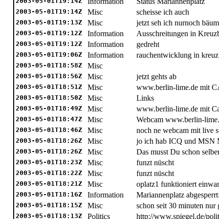
2003-05-01T19:14Z
Information
Status Mariannenplatz
2003-05-01T19:14Z
Misc
scheisse ich auch
2003-05-01T19:13Z
Misc
jetzt seh ich nurnoch bäu
2003-05-01T19:12Z
Information
Ausschreitungen in Kreuz
2003-05-01T19:12Z
Information
gedreht
2003-05-01T19:06Z
Information
rauchentwicklung in kreu
2003-05-01T18:58Z
Misc
2003-05-01T18:56Z
Misc
jetzt gehts ab
2003-05-01T18:51Z
Misc
www.berlin-lime.de mit 
2003-05-01T18:50Z
Misc
Links
2003-05-01T18:49Z
Misc
www.berlin-lime.de mit 
2003-05-01T18:47Z
Misc
Webcam www.berlin-lime
2003-05-01T18:46Z
Misc
noch ne webcam mit live 
2003-05-01T18:26Z
Misc
jo ich hab ICQ und MSN 
2003-05-01T18:26Z
Misc
Das musst Du schon selbe
2003-05-01T18:23Z
Misc
funzt nüscht
2003-05-01T18:22Z
Misc
funzt nüscht
2003-05-01T18:21Z
Misc
oplatz1 funktioniert einwa
2003-05-01T18:16Z
Information
Mariannenplatz abgesperrt
2003-05-01T18:15Z
Misc
schon seit 30 minuten nur 
2003-05-01T18:13Z
Politics
http://www.spiegel.de/pol