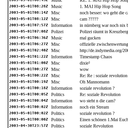
Music
RE: 1. MAI Hip Hop Son
2003-05-01T08:28Z
Music
1. MAI Hip Hop Song
2003-05-01T08:14Z
Misc
noch besser: wo geht die 
2003-05-01T08:12Z
Misc
cam ?????
2003-05-01T07:57Z
Information
in nürnberg war noch nix 
2003-05-01T07:08Z
Polizei
Polizei räumt in Kreuzbe
2003-05-01T06:36Z
Music
mal gucken
2003-05-01T06:27Z
Misc
offizielle zwischenwertung
2003-05-01T02:40Z
Misc
http://de.indymedia.org/2
2003-05-01T01:22Z
Information
Timestamp Chaos
2003-05-01T01:00Z
Misc
dixie²
2003-05-01T00:27Z
Misc
wow
2003-05-01T00:22Z
Misc
Re: Re : soziale revolution
2003-05-01T00:19Z
Misc
Oh Mannomann
2003-05-01T00:18Z
Information
soziale revolution ?
2003-05-01T00:05Z
Politics
Re: soziale Revolution
2003-05-01T00:04Z
Information
wo steht n die cam?
2003-05-01T00:02Z
Information
noch ein Stream
2003-05-01T00:02Z
Politics
soziale revolution ?
2003-05-01T00:00Z
Politics
Einen schönen 1.Mai Euch
2003-04-30T23:57Z
Politics
soziale Revolution