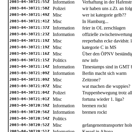
2003-04-30T21:55Z
Information
Verhaftung in der Hafenst
2003-04-30T21:50Z
Polizei
wir haben uns z.Zt. an fol
2003-04-30T21:49Z
Misc
wer ist kategorie gelb??
2003-04-30T21:41Z
Misc
In Hamburg...
2003-04-30T21:37Z
Information
feier in OL zerschlagen
2003-04-30T21:23Z
Information
offizielle zwischenwertun
2003-04-30T21:19Z
Misc
reeperbahn ecke davidstr. la
2003-04-30T21:19Z
Misc
kategorie C in MS
2003-04-30T21:16Z
Misc
Über den ÖPNV beständig
2003-04-30T21:15Z
Politics
nrw info
2003-04-30T21:14Z
Information
Timestamps sind in GMT b
2003-04-30T21:09Z
Information
Berlin macht sich warm
2003-04-30T21:09Z
Misc
Zeitzone?
2003-04-30T21:07Z
Misc
wat machen die wuppies?
2003-04-30T21:04Z
Polizei
Truppenbewegung trotz al
2003-04-30T21:01Z
Misc
fortuna wieder 1. liga?
2003-04-30T20:59Z
Information
bremen rockt
2003-04-30T20:56Z
Information
bremen rockt
2003-04-30T20:54Z
Politics
2003-04-30T20:52Z
Misc
gefangenentransporter hols
2003-04-30T20:51Z
Information
Kessel in Altona