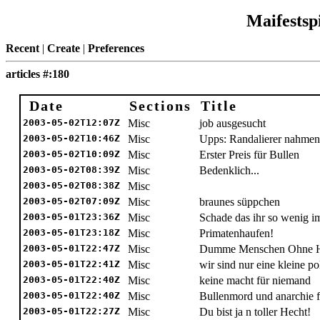
Maifestsp
Recent
|
Create
|
Preferences
articles #:180
Date
Sections
Title
2003-05-02T12:07Z
Misc
job ausgesucht
2003-05-02T10:46Z
Misc
Upps: Randalierer nahme
2003-05-02T10:09Z
Misc
Erster Preis für Bullen
2003-05-02T08:39Z
Misc
Bedenklich...
2003-05-02T08:38Z
Misc
2003-05-02T07:09Z
Misc
braunes süppchen
2003-05-01T23:36Z
Misc
Schade das ihr so wenig i
2003-05-01T23:18Z
Misc
Primatenhaufen!
2003-05-01T22:47Z
Misc
Dumme Menschen Ohne Ha
2003-05-01T22:41Z
Misc
wir sind nur eine kleine po
2003-05-01T22:40Z
Misc
keine macht für niemand
2003-05-01T22:40Z
Misc
Bullenmord und anarchie f
2003-05-01T22:27Z
Misc
Du bist ja n toller Hecht!